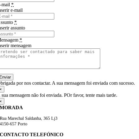
-mail
*
nserir e-mail
ssunto
*
nserir assunto
ensagem
*
nserir mensagem
Enviar
brigada por nos contactar. A sua mensagem foi enviada com sucesso.
×
 sua mensagem não foi enviada. POr favor, tente mais tarde.
×
MORADA
Rua Marechal Saldanha, 365 Lj3
4150-657 Porto
CONTACTO TELEFÓNICO