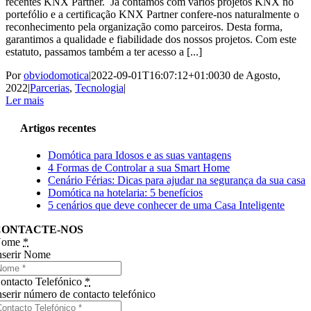
recentes KNX Partner. Já contamos com vários projetos KNX no
portefólio e a certificação KNX Partner confere-nos naturalmente o
reconhecimento pela organização como parceiros. Desta forma,
garantimos a qualidade e fiabilidade dos nossos projetos. Com este
estatuto, passamos também a ter acesso a [...]
Por
obviodomotica
|
2022-09-01T16:07:12+01:00
30 de Agosto,
2022
|
Parcerias
,
Tecnologia
|
Ler mais
Artigos recentes
Domótica para Idosos e as suas vantagens
4 Formas de Controlar a sua Smart Home
Cenário Férias: Dicas para ajudar na segurança da sua casa
Domótica na hotelaria: 5 benefícios
5 cenários que deve conhecer de uma Casa Inteligente
CONTACTE-NOS
Nome
*
nserir Nome
ontacto Telefónico
*
nserir número de contacto telefónico