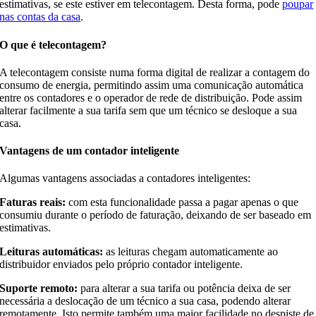
estimativas, se este estiver em telecontagem. Desta forma, pode
poupar
nas contas da casa
.
O que é telecontagem?
A telecontagem consiste numa forma digital de realizar a contagem do
consumo de energia, permitindo assim uma comunicação automática
entre os contadores e o operador de rede de distribuição. Pode assim
alterar facilmente a sua tarifa sem que um técnico se desloque a sua
casa.
Vantagens de um contador inteligente
Algumas vantagens associadas a contadores inteligentes:
Faturas reais:
com esta funcionalidade passa a pagar apenas o que
consumiu durante o período de faturação, deixando de ser baseado em
estimativas.
Leituras automáticas:
as leituras chegam automaticamente ao
distribuidor enviados pelo próprio contador inteligente.
Suporte remoto:
para alterar a sua tarifa ou potência deixa de ser
necessária a deslocação de um técnico a sua casa, podendo alterar
remotamente. Isto permite também uma maior facilidade no despiste de