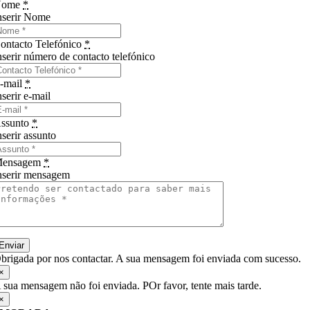
Nome
*
nserir Nome
ontacto Telefónico
*
nserir número de contacto telefónico
-mail
*
nserir e-mail
ssunto
*
nserir assunto
ensagem
*
nserir mensagem
Enviar
brigada por nos contactar. A sua mensagem foi enviada com sucesso.
×
 sua mensagem não foi enviada. POr favor, tente mais tarde.
×