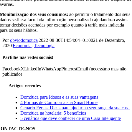
avarias.
Monitorização dos seus consumos:
ao permitir o tratamento dos seus
dados se-lhe-á facultada informação personalizada ajudando-o assim a
tomar decisões acertadas por exemplo quanto à tarifa mais indicada
para os seus hábitos.
Por
obviodomotica
|
2022-08-30T14:54:04+01:00
21 de Dezembro,
2020
|
Economia
,
Tecnologia
|
Partilhe nas redes sociais!
Facebook
X
LinkedIn
WhatsApp
Pinterest
Email (necessário mas não
publicado)
Artigos recentes
Domótica para Idosos e as suas vantagens
4 Formas de Controlar a sua Smart Home
Cenário Férias: Dicas para ajudar na segurança da sua casa
Domótica na hotelaria: 5 benefícios
5 cenários que deve conhecer de uma Casa Inteligente
CONTACTE-NOS