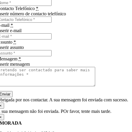
ontacto Telefónico
*
nserir número de contacto telefónico
-mail
*
nserir e-mail
ssunto
*
nserir assunto
ensagem
*
nserir mensagem
Enviar
brigada por nos contactar. A sua mensagem foi enviada com sucesso.
×
 sua mensagem não foi enviada. POr favor, tente mais tarde.
×
MORADA