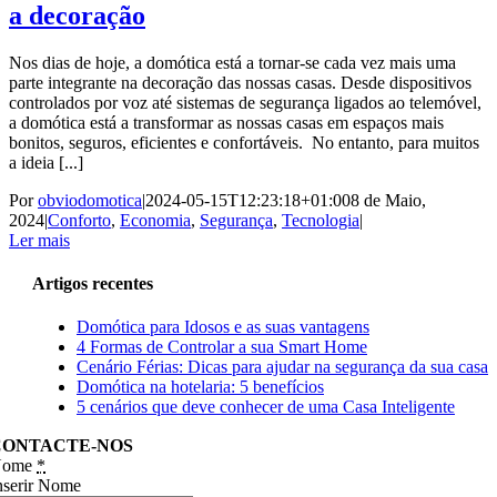
a decoração
Nos dias de hoje, a domótica está a tornar-se cada vez mais uma
parte integrante na decoração das nossas casas. Desde dispositivos
controlados por voz até sistemas de segurança ligados ao telemóvel,
a domótica está a transformar as nossas casas em espaços mais
bonitos, seguros, eficientes e confortáveis. No entanto, para muitos
a ideia [...]
Por
obviodomotica
|
2024-05-15T12:23:18+01:00
8 de Maio,
2024
|
Conforto
,
Economia
,
Segurança
,
Tecnologia
|
Ler mais
Artigos recentes
Domótica para Idosos e as suas vantagens
4 Formas de Controlar a sua Smart Home
Cenário Férias: Dicas para ajudar na segurança da sua casa
Domótica na hotelaria: 5 benefícios
5 cenários que deve conhecer de uma Casa Inteligente
CONTACTE-NOS
Nome
*
nserir Nome