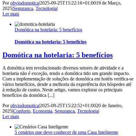
Por
obviodomotica
|
2025-09-25T15:22:16+01:00
19 de Março,
2025
|
Segurança
,
Tecnologia
|
Ler mais
Domótica na hotelaria: 5 benefícios
Domótica na hotelaria: 5 benefícios
Domótica na hotelaria: 5 benefícios
A domótica tem revolucionado diversos setores de atividade e a
hotelaria não é exceção, tendo a domótica tido um grande impacto.
Com a implementação de soluções de domótica em hotéis verifica-se
vários benefícios, desde a melhoria da experiência dos hóspedes até
à redução de custos. Neste artigo, vamos explorar os principais
benefícios da domótica [...]
Por
obviodomotica
|
2025-09-25T15:22:52+01:00
20 de Janeiro,
2025
|
Conforto
,
Economia
,
Segurança
,
Tecnologia
|
Ler mais
5 cenários que deve conhecer de uma Casa Inteligente