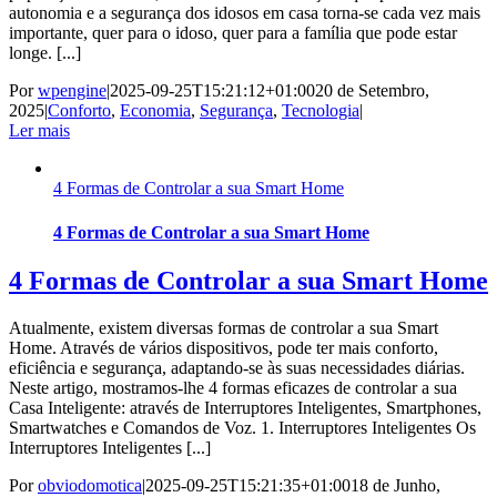
autonomia e a segurança dos idosos em casa torna-se cada vez mais
importante, quer para o idoso, quer para a família que pode estar
longe. [...]
Por
wpengine
|
2025-09-25T15:21:12+01:00
20 de Setembro,
2025
|
Conforto
,
Economia
,
Segurança
,
Tecnologia
|
Ler mais
4 Formas de Controlar a sua Smart Home
4 Formas de Controlar a sua Smart Home
4 Formas de Controlar a sua Smart Home
Atualmente, existem diversas formas de controlar a sua Smart
Home. Através de vários dispositivos, pode ter mais conforto,
eficiência e segurança, adaptando-se às suas necessidades diárias.
Neste artigo, mostramos-lhe 4 formas eficazes de controlar a sua
Casa Inteligente: através de Interruptores Inteligentes, Smartphones,
Smartwatches e Comandos de Voz. 1. Interruptores Inteligentes Os
Interruptores Inteligentes [...]
Por
obviodomotica
|
2025-09-25T15:21:35+01:00
18 de Junho,