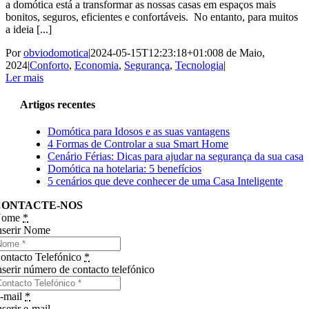
a domótica está a transformar as nossas casas em espaços mais
bonitos, seguros, eficientes e confortáveis. No entanto, para muitos
a ideia [...]
Por
obviodomotica
|
2024-05-15T12:23:18+01:00
8 de Maio,
2024
|
Conforto
,
Economia
,
Segurança
,
Tecnologia
|
Ler mais
Artigos recentes
Domótica para Idosos e as suas vantagens
4 Formas de Controlar a sua Smart Home
Cenário Férias: Dicas para ajudar na segurança da sua casa
Domótica na hotelaria: 5 benefícios
5 cenários que deve conhecer de uma Casa Inteligente
CONTACTE-NOS
Nome
*
nserir Nome
ontacto Telefónico
*
nserir número de contacto telefónico
-mail
*
nserir e-mail