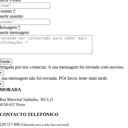
ssunto
*
nserir assunto
ensagem
*
nserir mensagem
Enviar
brigada por nos contactar. A sua mensagem foi enviada com sucesso.
×
 sua mensagem não foi enviada. POr favor, tente mais tarde.
×
MORADA
Rua Marechal Saldanha, 365 Lj3
4150-657 Porto
CONTACTO TELEFÓNICO
220 117 060
(
Chamada para a rede fixa nacional)