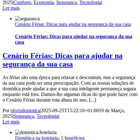
2025
|
Conforto
,
Economia
,
Segurança
,
Tecnologia
|
Ler mais
Cenário Férias: Dicas para ajudar na segurança da sua casa
Cenário Férias: Dicas para ajudar na segurança da sua
casa
Cenário Férias: Dicas para ajudar na
segurança da sua casa
As férias são uma época para relaxar e descontrair, mas a segurança
da sua casa pode ser uma preocupação. Com as nossas soluções de
domótica pode ajudar a que a sua casa inteligente permaneça segura
enquanto está fora. Damos-lhe algumas dicas do que pode fazer com
o Cenário Férias durante esta altura do ano, [...]
Por
obviodomotica
|
2025-09-25T15:22:16+01:00
19 de Março,
2025
|
Segurança
,
Tecnologia
|
Ler mais
Domótica na hotelaria: 5 benefícios